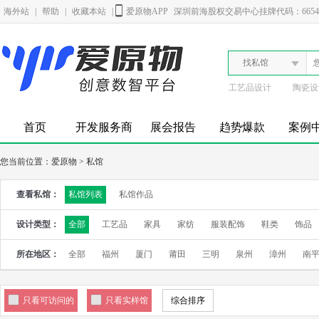
海外站
|
帮助
|
收藏本站
|
爱原物APP
深圳前海股权交易中心挂牌代码：6654
找私馆
工艺品设计
陶瓷设
首页
开发服务商
展会报告
趋势爆款
案例
您当前位置：
爱原物
>
私馆
查看私馆：
私馆列表
私馆作品
设计类型：
全部
工艺品
家具
家纺
服装配饰
鞋类
饰品
所在地区：
全部
福州
厦门
莆田
三明
泉州
漳州
南
只看可访问的
只看实样馆
综合排序