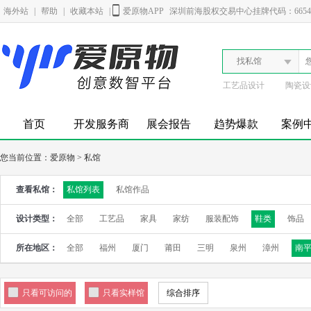
海外站
|
帮助
|
收藏本站
|
爱原物APP
深圳前海股权交易中心挂牌代码：6654
找私馆
工艺品设计
陶瓷设
首页
开发服务商
展会报告
趋势爆款
案例
您当前位置：
爱原物
>
私馆
查看私馆：
私馆列表
私馆作品
设计类型：
全部
工艺品
家具
家纺
服装配饰
鞋类
饰品
所在地区：
全部
福州
厦门
莆田
三明
泉州
漳州
南
只看可访问的
只看实样馆
综合排序