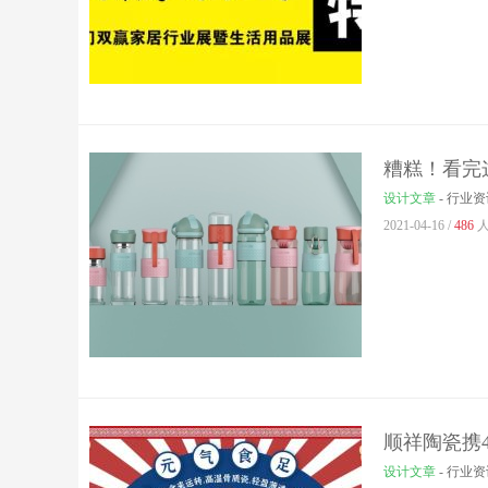
糟糕！看完
设计文章
-
行业资
2021-04-16 /
486
人
顺祥陶瓷携4
设计文章
-
行业资