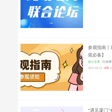
参观指南丨逛
观必备】
设计文章
-
行业资
2021-04-25 /
439
人
“遇见厦门”