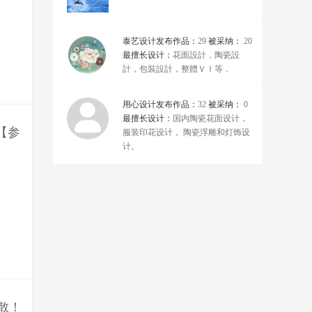
泰艺设计
发布作品：
29
被采纳：
20
最擅长设计：
花面設計，陶瓷設
計，包裝設計，整體ＶＩ等．
用心设计
发布作品：
32
被采纳：
0
最擅长设计：
国内陶瓷花面设计，
​参
服装印花设计， 陶瓷浮雕和灯饰设
计。
不散！