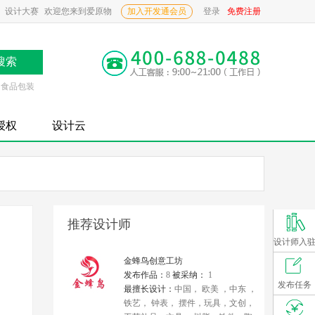
设计大赛
欢迎您来到爱原物
加入开发通会员
登录
免费注册
食品包装
P授权
设计云
推荐设计师
设计师入
金蜂鸟创意工坊
发布作品：
8
被采纳：
1
发布任务
最擅长设计：
中国， 欧美 ，中东 ，
铁艺， 钟表， 摆件，玩具，文创，