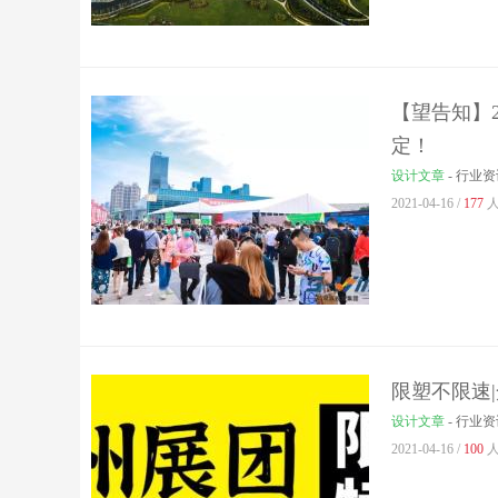
【望告知】2
定！
设计文章
-
行业资
2021-04-16 /
177
人
限塑不限速
设计文章
-
行业资
2021-04-16 /
100
人