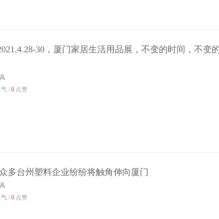
021.4.28-30，厦门家居生活用品展，不变的时间，不变
讯
气 /
0
点赞
|众多台州塑料企业纷纷将触角伸向厦门
讯
气 /
0
点赞