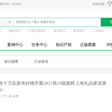
代码：665405
招商加盟
厂
计
陶瓷设计
产品外观设计
家具设计
家居设计
工业设计
案例中心
任务中心
知识产权
正版图案
I
设计调查
行业资讯
数十万款新奇好物齐聚2021第19届雅辉上海礼品家居展
讯
人气 /
45
点赞