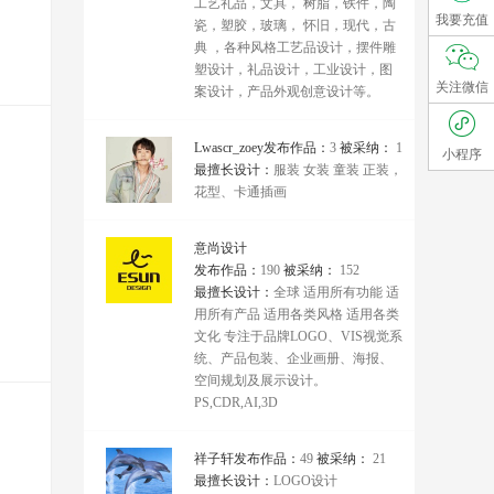
工艺礼品，文具， 树脂，铁件，陶
我要充值
瓷，塑胶，玻璃， 怀旧，现代，古
典 ，各种风格工艺品设计，摆件雕
塑设计，礼品设计，工业设计，图
关注微信
案设计，产品外观创意设计等。
Lwascr_zoey
发布作品：
3
被采纳：
1
小程序
最擅长设计：
服装 女装 童装 正装，
花型、卡通插画
意尚设计
发布作品：
190
被采纳：
152
最擅长设计：
全球 适用所有功能 适
用所有产品 适用各类风格 适用各类
文化 专注于品牌LOGO、VIS视觉系
统、产品包装、企业画册、海报、
空间规划及展示设计。
PS,CDR,AI,3D
祥子轩
发布作品：
49
被采纳：
21
最擅长设计：
LOGO设计