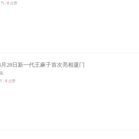
气 /
0
点赞
4月28日新一代王麻子首次亮相厦门
讯
 /
0
点赞