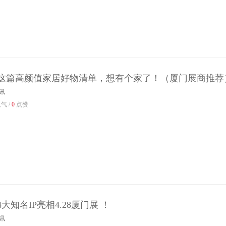
这篇高颜值家居好物清单，想有个家了！（厦门展商推荐
讯
气 /
0
点赞
大知名IP亮相4.28厦门展 ！
讯