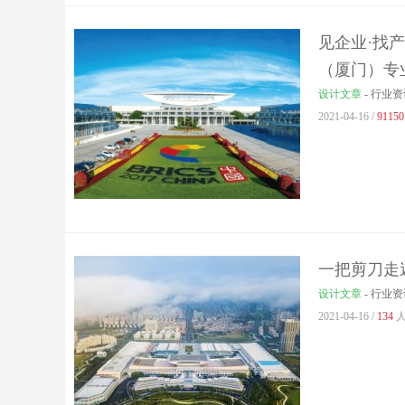
见企业·找产
（厦门）专
设计文章
-
行业资
2021-04-16 /
91150
一把剪刀走
设计文章
-
行业资
2021-04-16 /
134
人