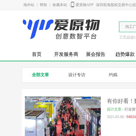
海外站
|
帮助
|
收藏本站
|
爱原物APP
深圳前海股权交易中心挂牌
找工
工艺品设
首页
开发服务商
展会报告
趋势爆款
全部文章
设计专访
约稿
有你好看！
设计文章
-
行业资
2021-05-06 /
94924