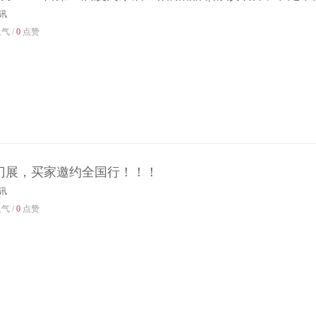
讯
气 /
0
点赞
厦门展，买家邀约全国行！！！
讯
气 /
0
点赞