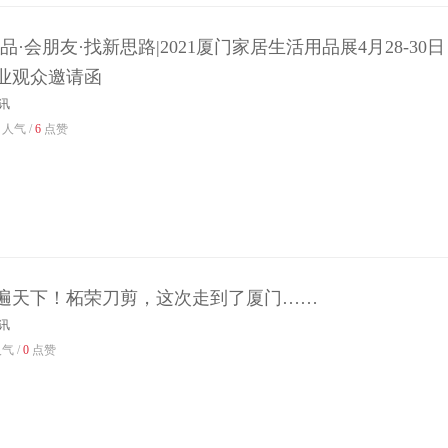
品·会朋友·找新思路|2021厦门家居生活用品展4月28-30日
业观众邀请函
讯
人气 /
6
点赞
遍天下！柘荣刀剪，这次走到了厦门……
讯
气 /
0
点赞