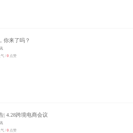
，你来了吗？
讯
气 /
0
点赞
| 4.28跨境电商会议
讯
气 /
0
点赞