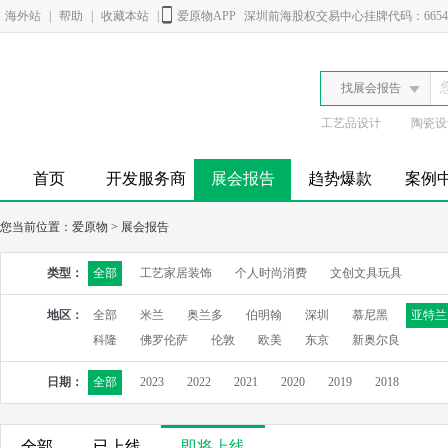
海外站
|
帮助
|
收藏本站
|
爱原物APP
深圳前海股权交易中心挂牌代码：6654
找展会报告
工艺品设计
陶瓷设
首页
开发服务商
展会报告
趋势爆款
案例
您当前位置：
爱原物
>
展会报告
类型：
全部
工艺家居装饰
个人时尚消费
文创文具玩具
地区：
全部
米兰
奥兰多
伯明翰
深圳
慕尼黑
亚特兰
科隆
佛罗伦萨
伦敦
欧美
东京
新奥尔良
日期：
全部
2023
2022
2021
2020
2019
2018
全部
已上线
即将上线