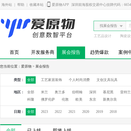
海外站
|
帮助
|
收藏本站
|
爱原物APP
深圳前海股权交易中心挂牌代码：6654
找展会报告
工艺品设计
陶瓷设
首页
开发服务商
展会报告
趋势爆款
案例
您当前位置：
爱原物
>
展会报告
类型：
全部
工艺家居装饰
个人时尚消费
文创文具玩具
地区：
全部
米兰
奥兰多
伯明翰
深圳
慕尼黑
亚特兰
科隆
佛罗伦萨
伦敦
欧美
东京
新奥尔良
日期：
全部
2023
2022
2021
2020
2019
2018
全部
已上线
即将上线