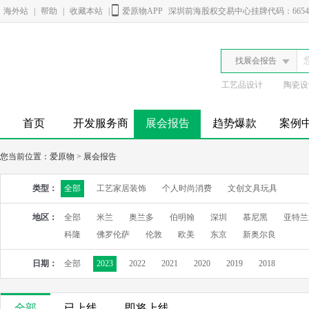
海外站
|
帮助
|
收藏本站
|
爱原物APP
深圳前海股权交易中心挂牌代码：6654
找展会报告
工艺品设计
陶瓷设
首页
开发服务商
展会报告
趋势爆款
案例
您当前位置：
爱原物
>
展会报告
类型：
全部
工艺家居装饰
个人时尚消费
文创文具玩具
地区：
全部
米兰
奥兰多
伯明翰
深圳
慕尼黑
亚特兰
科隆
佛罗伦萨
伦敦
欧美
东京
新奥尔良
日期：
全部
2023
2022
2021
2020
2019
2018
全部
已上线
即将上线