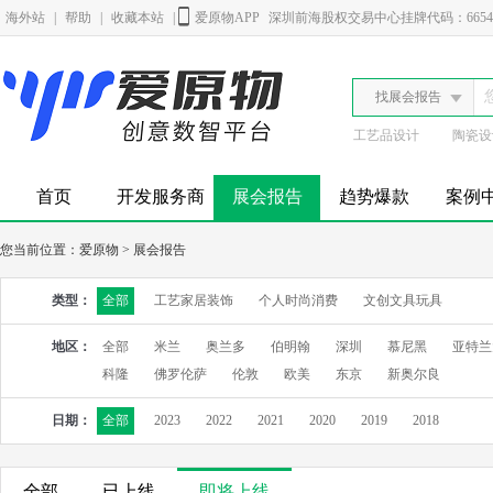
海外站
|
帮助
|
收藏本站
|
爱原物APP
深圳前海股权交易中心挂牌代码：6654
找展会报告
工艺品设计
陶瓷设
首页
开发服务商
展会报告
趋势爆款
案例
您当前位置：
爱原物
>
展会报告
类型：
全部
工艺家居装饰
个人时尚消费
文创文具玩具
地区：
全部
米兰
奥兰多
伯明翰
深圳
慕尼黑
亚特兰
科隆
佛罗伦萨
伦敦
欧美
东京
新奥尔良
日期：
全部
2023
2022
2021
2020
2019
2018
全部
已上线
即将上线