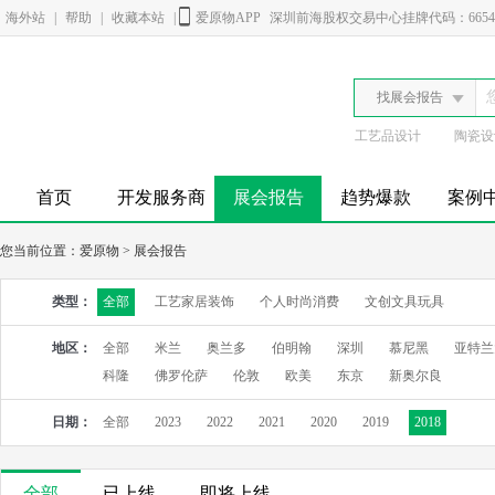
海外站
|
帮助
|
收藏本站
|
爱原物APP
深圳前海股权交易中心挂牌代码：6654
找展会报告
工艺品设计
陶瓷设
首页
开发服务商
展会报告
趋势爆款
案例
您当前位置：
爱原物
>
展会报告
类型：
全部
工艺家居装饰
个人时尚消费
文创文具玩具
地区：
全部
米兰
奥兰多
伯明翰
深圳
慕尼黑
亚特兰
科隆
佛罗伦萨
伦敦
欧美
东京
新奥尔良
日期：
全部
2023
2022
2021
2020
2019
2018
全部
已上线
即将上线