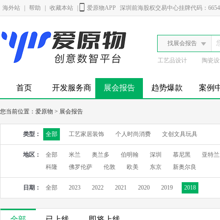
海外站
|
帮助
|
收藏本站
|
爱原物APP
深圳前海股权交易中心挂牌代码：6654
找展会报告
工艺品设计
陶瓷设
首页
开发服务商
展会报告
趋势爆款
案例
您当前位置：
爱原物
>
展会报告
类型：
全部
工艺家居装饰
个人时尚消费
文创文具玩具
地区：
全部
米兰
奥兰多
伯明翰
深圳
慕尼黑
亚特兰
科隆
佛罗伦萨
伦敦
欧美
东京
新奥尔良
日期：
全部
2023
2022
2021
2020
2019
2018
全部
已上线
即将上线