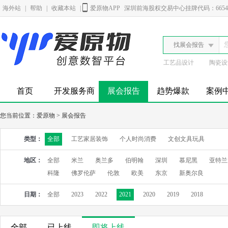
海外站
|
帮助
|
收藏本站
|
爱原物APP
深圳前海股权交易中心挂牌代码：6654
找展会报告
工艺品设计
陶瓷设
首页
开发服务商
展会报告
趋势爆款
案例
您当前位置：
爱原物
>
展会报告
类型：
全部
工艺家居装饰
个人时尚消费
文创文具玩具
地区：
全部
米兰
奥兰多
伯明翰
深圳
慕尼黑
亚特兰
科隆
佛罗伦萨
伦敦
欧美
东京
新奥尔良
日期：
全部
2023
2022
2021
2020
2019
2018
全部
已上线
即将上线