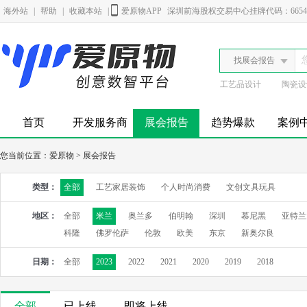
海外站
|
帮助
|
收藏本站
|
爱原物APP
深圳前海股权交易中心挂牌代码：6654
找展会报告
工艺品设计
陶瓷设
首页
开发服务商
展会报告
趋势爆款
案例
您当前位置：
爱原物
>
展会报告
类型：
全部
工艺家居装饰
个人时尚消费
文创文具玩具
地区：
全部
米兰
奥兰多
伯明翰
深圳
慕尼黑
亚特兰
科隆
佛罗伦萨
伦敦
欧美
东京
新奥尔良
日期：
全部
2023
2022
2021
2020
2019
2018
全部
已上线
即将上线