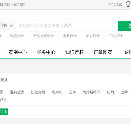
代码：665405
招商加盟
会报告
计
陶瓷设计
产品外观设计
家具设计
家居设计
工业设计
案例中心
任务中心
知识产权
正版图案
I
具玩具
黑
亚特兰大
法兰克福
意大利
上海
阿姆斯特丹
纽约
巴黎
尔良
2018