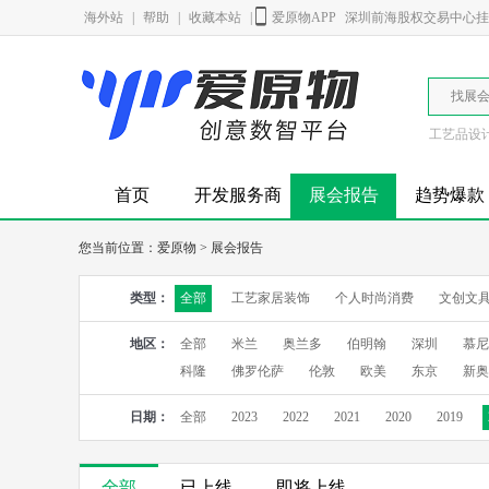
海外站
|
帮助
|
收藏本站
|
爱原物APP
深圳前海股权交易中心挂牌
找展
工艺品设
首页
开发服务商
展会报告
趋势爆款
您当前位置：
爱原物
>
展会报告
类型：
全部
工艺家居装饰
个人时尚消费
文创文
地区：
全部
米兰
奥兰多
伯明翰
深圳
慕尼
科隆
佛罗伦萨
伦敦
欧美
东京
新奥
日期：
全部
2023
2022
2021
2020
2019
全部
已上线
即将上线