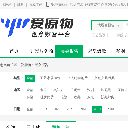
海外站
|
帮助
|
收藏本站
|
爱原物APP
深圳前海股权交易中心挂牌代码：6654
找展会报告
工艺品设计
陶瓷设
首页
开发服务商
展会报告
趋势爆款
案例
您当前位置：
爱原物
>
展会报告
类型：
全部
工艺家居装饰
个人时尚消费
文创文具玩具
地区：
全部
米兰
奥兰多
伯明翰
深圳
慕尼黑
亚特兰
科隆
佛罗伦萨
伦敦
欧美
东京
新奥尔良
日期：
全部
2023
2022
2021
2020
2019
2018
全部
已上线
即将上线