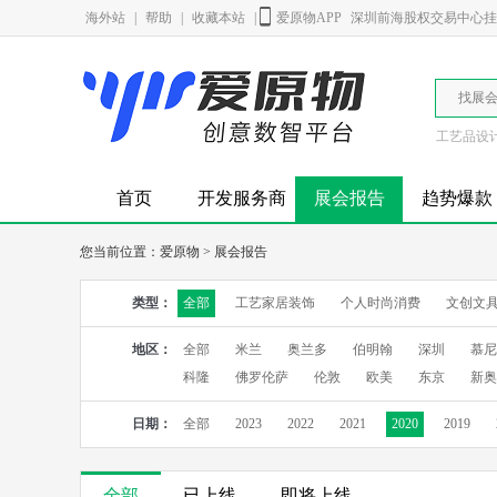
海外站
|
帮助
|
收藏本站
|
爱原物APP
深圳前海股权交易中心挂牌
找展
工艺品设
首页
开发服务商
展会报告
趋势爆款
您当前位置：
爱原物
>
展会报告
类型：
全部
工艺家居装饰
个人时尚消费
文创文
地区：
全部
米兰
奥兰多
伯明翰
深圳
慕尼
科隆
佛罗伦萨
伦敦
欧美
东京
新奥
日期：
全部
2023
2022
2021
2020
2019
全部
已上线
即将上线