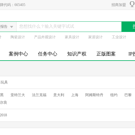
代码：665405
招商加盟
会报告
计
陶瓷设计
产品外观设计
家具设计
家居设计
工业设计
案例中心
任务中心
知识产权
正版图案
I
具玩具
黑
亚特兰大
法兰克福
意大利
上海
阿姆斯特丹
纽约
巴黎
尔良
2018