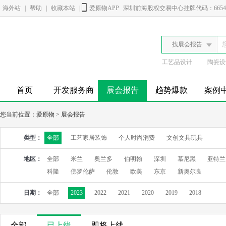
海外站
|
帮助
|
收藏本站
|
爱原物APP
深圳前海股权交易中心挂牌代码：6654
找展会报告
工艺品设计
陶瓷设
首页
开发服务商
展会报告
趋势爆款
案例
您当前位置：
爱原物
>
展会报告
类型：
全部
工艺家居装饰
个人时尚消费
文创文具玩具
地区：
全部
米兰
奥兰多
伯明翰
深圳
慕尼黑
亚特兰
科隆
佛罗伦萨
伦敦
欧美
东京
新奥尔良
日期：
全部
2023
2022
2021
2020
2019
2018
全部
已上线
即将上线