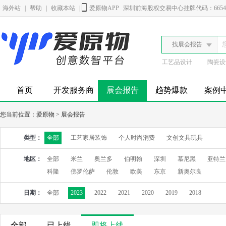
海外站
|
帮助
|
收藏本站
|
爱原物APP
深圳前海股权交易中心挂牌代码：6654
找展会报告
工艺品设计
陶瓷设
首页
开发服务商
展会报告
趋势爆款
案例
您当前位置：
爱原物
>
展会报告
类型：
全部
工艺家居装饰
个人时尚消费
文创文具玩具
地区：
全部
米兰
奥兰多
伯明翰
深圳
慕尼黑
亚特兰
科隆
佛罗伦萨
伦敦
欧美
东京
新奥尔良
日期：
全部
2023
2022
2021
2020
2019
2018
全部
已上线
即将上线