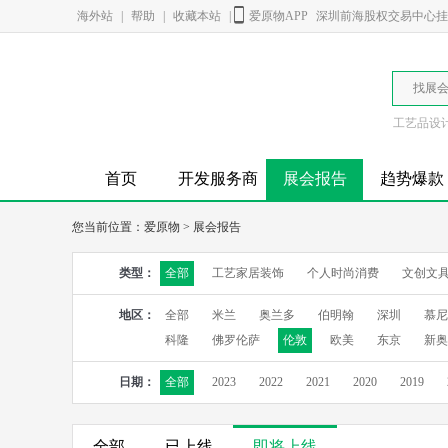
海外站
|
帮助
|
收藏本站
|
爱原物APP
深圳前海股权交易中心挂牌
找展
工艺品设
首页
开发服务商
展会报告
趋势爆款
您当前位置：
爱原物
>
展会报告
类型：
全部
工艺家居装饰
个人时尚消费
文创文
地区：
全部
米兰
奥兰多
伯明翰
深圳
慕尼
科隆
佛罗伦萨
伦敦
欧美
东京
新奥
日期：
全部
2023
2022
2021
2020
2019
全部
已上线
即将上线