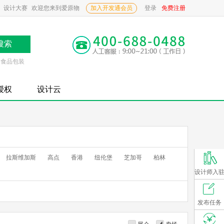
设计大赛
欢迎您来到爱原物
加入开发通会员
登录
免费注册
食品包装
P授权
设计云
拉斯维加斯
高点
香港
纽伦堡
芝加哥
柏林
设计师入
发布任务