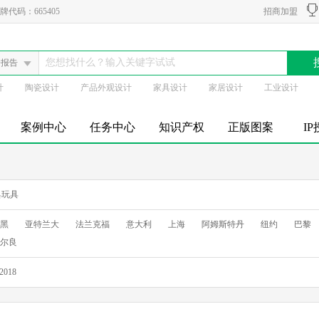
代码：665405
招商加盟
会报告
计
陶瓷设计
产品外观设计
家具设计
家居设计
工业设计
案例中心
任务中心
知识产权
正版图案
I
具玩具
黑
亚特兰大
法兰克福
意大利
上海
阿姆斯特丹
纽约
巴黎
尔良
2018