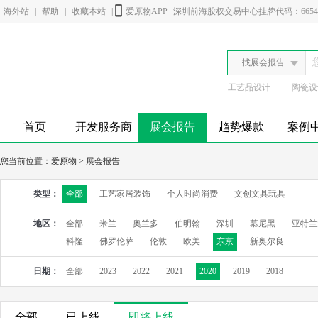
海外站
|
帮助
|
收藏本站
|
爱原物APP
深圳前海股权交易中心挂牌代码：6654
找展会报告
工艺品设计
陶瓷设
首页
开发服务商
展会报告
趋势爆款
案例
您当前位置：
爱原物
>
展会报告
类型：
全部
工艺家居装饰
个人时尚消费
文创文具玩具
地区：
全部
米兰
奥兰多
伯明翰
深圳
慕尼黑
亚特兰
科隆
佛罗伦萨
伦敦
欧美
东京
新奥尔良
日期：
全部
2023
2022
2021
2020
2019
2018
全部
已上线
即将上线