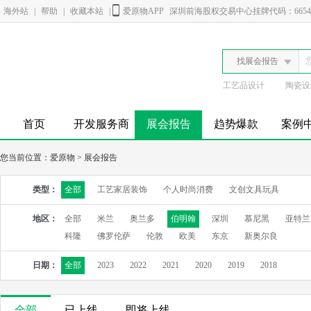
海外站
|
帮助
|
收藏本站
|
爱原物APP
深圳前海股权交易中心挂牌代码：6654
找展会报告
工艺品设计
陶瓷设
首页
开发服务商
展会报告
趋势爆款
案例
您当前位置：
爱原物
>
展会报告
类型：
全部
工艺家居装饰
个人时尚消费
文创文具玩具
地区：
全部
米兰
奥兰多
伯明翰
深圳
慕尼黑
亚特兰
科隆
佛罗伦萨
伦敦
欧美
东京
新奥尔良
日期：
全部
2023
2022
2021
2020
2019
2018
全部
已上线
即将上线