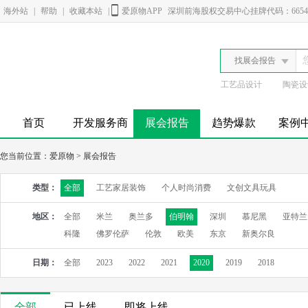
海外站
|
帮助
|
收藏本站
|
爱原物APP
深圳前海股权交易中心挂牌代码：6654
找展会报告
工艺品设计
陶瓷设
首页
开发服务商
展会报告
趋势爆款
案例
您当前位置：
爱原物
>
展会报告
类型：
全部
工艺家居装饰
个人时尚消费
文创文具玩具
地区：
全部
米兰
奥兰多
伯明翰
深圳
慕尼黑
亚特兰
科隆
佛罗伦萨
伦敦
欧美
东京
新奥尔良
日期：
全部
2023
2022
2021
2020
2019
2018
全部
已上线
即将上线