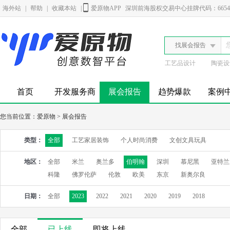
海外站
|
帮助
|
收藏本站
|
爱原物APP
深圳前海股权交易中心挂牌代码：6654
找展会报告
工艺品设计
陶瓷设
首页
开发服务商
展会报告
趋势爆款
案例
您当前位置：
爱原物
>
展会报告
类型：
全部
工艺家居装饰
个人时尚消费
文创文具玩具
地区：
全部
米兰
奥兰多
伯明翰
深圳
慕尼黑
亚特兰
科隆
佛罗伦萨
伦敦
欧美
东京
新奥尔良
日期：
全部
2023
2022
2021
2020
2019
2018
全部
已上线
即将上线