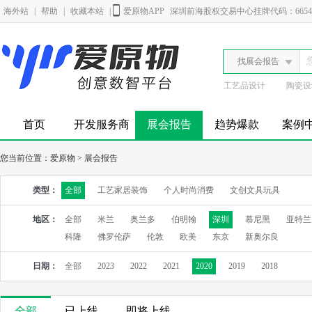
海外站
|
帮助
|
收藏本站
|
爱原物APP
深圳前海股权交易中心挂牌代码：6654
找展会报告
工艺品设计
陶瓷设
首页
开发服务商
展会报告
趋势爆款
案例
您当前位置：
爱原物
>
展会报告
类型：
全部
工艺家居装饰
个人时尚消费
文创文具玩具
地区：
全部
米兰
奥兰多
伯明翰
深圳
慕尼黑
亚特兰
科隆
佛罗伦萨
伦敦
欧美
东京
新奥尔良
日期：
全部
2023
2022
2021
2020
2019
2018
全部
已上线
即将上线