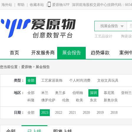
海外站
|
帮助
|
收藏本站
|
爱原物APP
深圳前海股权交易中心挂牌代码：6654
找展会报告
工艺品设计
陶瓷设
首页
开发服务商
展会报告
趋势爆款
案例
您当前位置：
爱原物
>
展会报告
类型：
全部
工艺家居装饰
个人时尚消费
文创文具玩具
地区：
全部
米兰
奥兰多
伯明翰
深圳
慕尼黑
亚特兰
科隆
佛罗伦萨
伦敦
欧美
东京
新奥尔良
日期：
全部
2023
2022
2021
2020
2019
2018
全部
已上线
即将上线