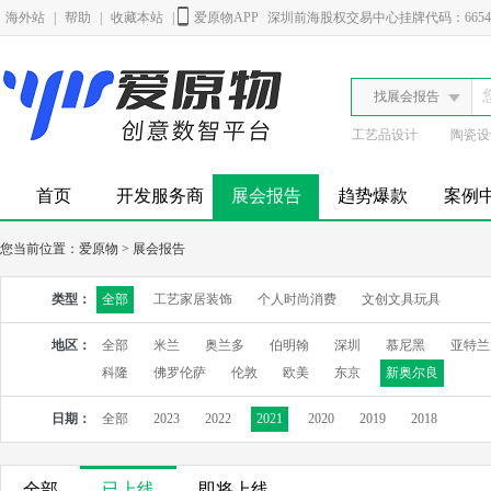
海外站
|
帮助
|
收藏本站
|
爱原物APP
深圳前海股权交易中心挂牌代码：6654
找展会报告
工艺品设计
陶瓷设
首页
开发服务商
展会报告
趋势爆款
案例
您当前位置：
爱原物
>
展会报告
类型：
全部
工艺家居装饰
个人时尚消费
文创文具玩具
地区：
全部
米兰
奥兰多
伯明翰
深圳
慕尼黑
亚特兰
科隆
佛罗伦萨
伦敦
欧美
东京
新奥尔良
日期：
全部
2023
2022
2021
2020
2019
2018
全部
已上线
即将上线