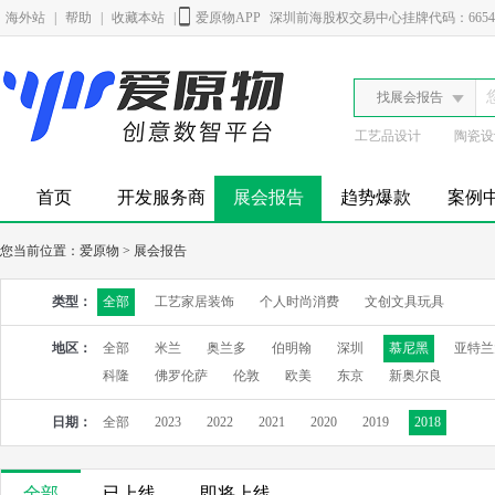
海外站
|
帮助
|
收藏本站
|
爱原物APP
深圳前海股权交易中心挂牌代码：6654
找展会报告
工艺品设计
陶瓷设
首页
开发服务商
展会报告
趋势爆款
案例
您当前位置：
爱原物
>
展会报告
类型：
全部
工艺家居装饰
个人时尚消费
文创文具玩具
地区：
全部
米兰
奥兰多
伯明翰
深圳
慕尼黑
亚特兰
科隆
佛罗伦萨
伦敦
欧美
东京
新奥尔良
日期：
全部
2023
2022
2021
2020
2019
2018
全部
已上线
即将上线