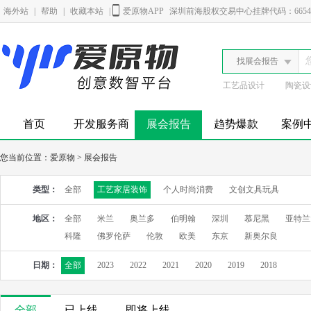
海外站
|
帮助
|
收藏本站
|
爱原物APP
深圳前海股权交易中心挂牌代码：6654
找展会报告
工艺品设计
陶瓷设
首页
开发服务商
展会报告
趋势爆款
案例
您当前位置：
爱原物
>
展会报告
类型：
全部
工艺家居装饰
个人时尚消费
文创文具玩具
地区：
全部
米兰
奥兰多
伯明翰
深圳
慕尼黑
亚特兰
科隆
佛罗伦萨
伦敦
欧美
东京
新奥尔良
日期：
全部
2023
2022
2021
2020
2019
2018
全部
已上线
即将上线