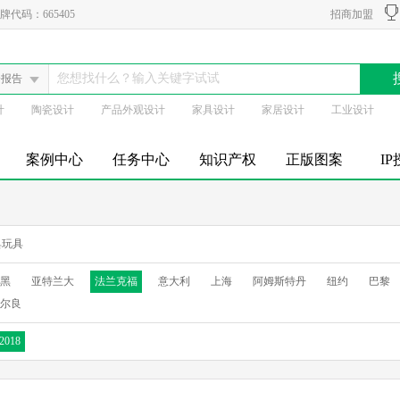
代码：665405
招商加盟
会报告
计
陶瓷设计
产品外观设计
家具设计
家居设计
工业设计
案例中心
任务中心
知识产权
正版图案
I
具玩具
黑
亚特兰大
法兰克福
意大利
上海
阿姆斯特丹
纽约
巴黎
尔良
2018