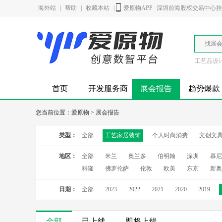
海外站
|
帮助
|
收藏本站
|
爱原物APP
深圳前海股权交易中心挂牌
找展
工艺品设
首页
开发服务商
展会报告
趋势爆款
您当前位置：
爱原物
>
展会报告
类型：
全部
工艺家居装饰
个人时尚消费
文创文
地区：
全部
米兰
奥兰多
伯明翰
深圳
慕尼
科隆
佛罗伦萨
伦敦
欧美
东京
新奥
日期：
全部
2023
2022
2021
2020
2019
全部
已上线
即将上线