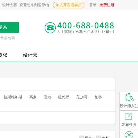
设计大赛
欢迎您来到爱原物
加入开发通会员
登录
免费注册
食品包装
P授权
设计云
拉斯维加斯
高点
香港
纽伦堡
芝加哥
柏林
设计师入
发布任务