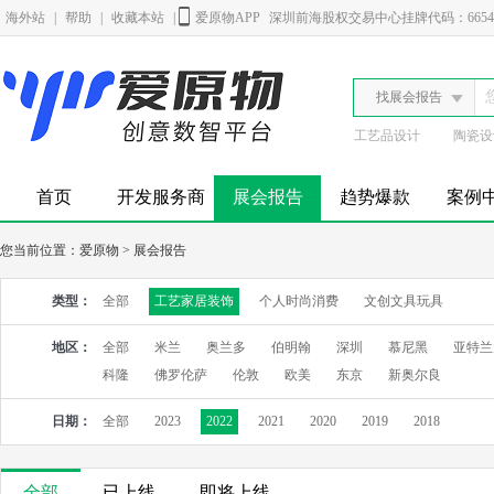
海外站
|
帮助
|
收藏本站
|
爱原物APP
深圳前海股权交易中心挂牌代码：6654
找展会报告
工艺品设计
陶瓷设
首页
开发服务商
展会报告
趋势爆款
案例
您当前位置：
爱原物
>
展会报告
类型：
全部
工艺家居装饰
个人时尚消费
文创文具玩具
地区：
全部
米兰
奥兰多
伯明翰
深圳
慕尼黑
亚特兰
科隆
佛罗伦萨
伦敦
欧美
东京
新奥尔良
日期：
全部
2023
2022
2021
2020
2019
2018
全部
已上线
即将上线