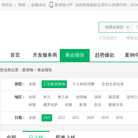
海外站
|
帮助
|
收藏本站
|
爱原物APP
深圳前海股权交易中心挂牌代码：6654
找展会报告
工艺品设计
陶瓷设
首页
开发服务商
展会报告
趋势爆款
案例
您当前位置：
爱原物
>
展会报告
类型：
全部
工艺家居装饰
个人时尚消费
文创文具玩具
地区：
全部
米兰
奥兰多
伯明翰
深圳
慕尼黑
亚特兰
科隆
佛罗伦萨
伦敦
欧美
东京
新奥尔良
日期：
全部
2023
2022
2021
2020
2019
2018
全部
已上线
即将上线