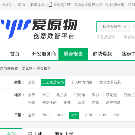
海外站
|
帮助
|
收藏本站
|
爱原物APP
深圳前海股权交易中心挂牌代码：6654
找展会报告
工艺品设计
陶瓷设
首页
开发服务商
展会报告
趋势爆款
案例
您当前位置：
爱原物
>
展会报告
类型：
全部
工艺家居装饰
个人时尚消费
文创文具玩具
地区：
全部
米兰
奥兰多
伯明翰
深圳
慕尼黑
亚特兰
科隆
佛罗伦萨
伦敦
欧美
东京
新奥尔良
日期：
全部
2023
2022
2021
2020
2019
2018
全部
已上线
即将上线