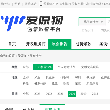
海外站
|
帮助
|
收藏本站
|
爱原物APP
深圳前海股权交易中心挂牌代码：6654
找展会报告
工艺品设计
陶瓷设
首页
开发服务商
展会报告
趋势爆款
案例
您当前位置：
爱原物
>
展会报告
类型：
全部
工艺家居装饰
个人时尚消费
文创文具玩具
地区：
全部
米兰
奥兰多
伯明翰
深圳
慕尼黑
亚特兰
科隆
佛罗伦萨
伦敦
欧美
东京
新奥尔良
日期：
全部
2023
2022
2021
2020
2019
2018
全部
已上线
即将上线