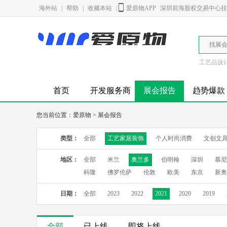
海外站
|
帮助
|
收藏本站
|
爱原物APP
深圳前海股权交易中心挂牌
找展
工艺品设
首页
开发服务商
展会报告
趋势爆款
您当前位置：
爱原物
>
展会报告
类型：
全部
工艺家居装饰
个人时尚消费
文创文
地区：
全部
米兰
奥兰多
伯明翰
深圳
慕尼
科隆
佛罗伦萨
伦敦
欧美
东京
新奥
日期：
全部
2023
2022
2021
2020
2019
全部
已上线
即将上线