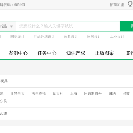
代码：665405
招商加盟
会报告
计
陶瓷设计
产品外观设计
家具设计
家居设计
工业设计
案例中心
任务中心
知识产权
正版图案
I
具玩具
黑
亚特兰大
法兰克福
意大利
上海
阿姆斯特丹
纽约
巴黎
尔良
2018