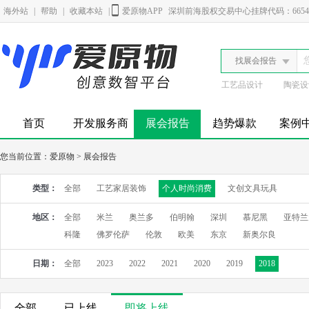
海外站
|
帮助
|
收藏本站
|
爱原物APP
深圳前海股权交易中心挂牌代码：6654
找展会报告
工艺品设计
陶瓷设
首页
开发服务商
展会报告
趋势爆款
案例
您当前位置：
爱原物
>
展会报告
类型：
全部
工艺家居装饰
个人时尚消费
文创文具玩具
地区：
全部
米兰
奥兰多
伯明翰
深圳
慕尼黑
亚特兰
科隆
佛罗伦萨
伦敦
欧美
东京
新奥尔良
日期：
全部
2023
2022
2021
2020
2019
2018
全部
已上线
即将上线