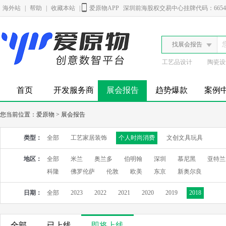
海外站
|
帮助
|
收藏本站
|
爱原物APP
深圳前海股权交易中心挂牌代码：6654
找展会报告
工艺品设计
陶瓷设
首页
开发服务商
展会报告
趋势爆款
案例
您当前位置：
爱原物
>
展会报告
类型：
全部
工艺家居装饰
个人时尚消费
文创文具玩具
地区：
全部
米兰
奥兰多
伯明翰
深圳
慕尼黑
亚特兰
科隆
佛罗伦萨
伦敦
欧美
东京
新奥尔良
日期：
全部
2023
2022
2021
2020
2019
2018
全部
已上线
即将上线