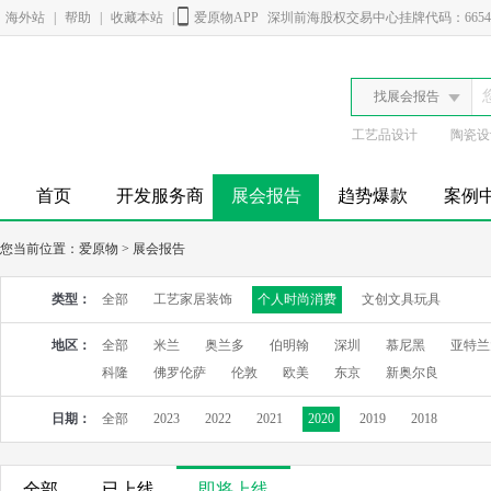
海外站
|
帮助
|
收藏本站
|
爱原物APP
深圳前海股权交易中心挂牌代码：6654
找展会报告
工艺品设计
陶瓷设
首页
开发服务商
展会报告
趋势爆款
案例
您当前位置：
爱原物
>
展会报告
类型：
全部
工艺家居装饰
个人时尚消费
文创文具玩具
地区：
全部
米兰
奥兰多
伯明翰
深圳
慕尼黑
亚特兰
科隆
佛罗伦萨
伦敦
欧美
东京
新奥尔良
日期：
全部
2023
2022
2021
2020
2019
2018
全部
已上线
即将上线