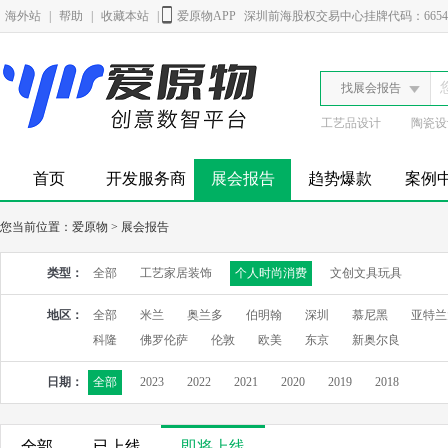
海外站
|
帮助
|
收藏本站
|
爱原物APP
深圳前海股权交易中心挂牌代码：6654
找展会报告
工艺品设计
陶瓷设
首页
开发服务商
展会报告
趋势爆款
案例
您当前位置：
爱原物
>
展会报告
类型：
全部
工艺家居装饰
个人时尚消费
文创文具玩具
地区：
全部
米兰
奥兰多
伯明翰
深圳
慕尼黑
亚特兰
科隆
佛罗伦萨
伦敦
欧美
东京
新奥尔良
日期：
全部
2023
2022
2021
2020
2019
2018
全部
已上线
即将上线