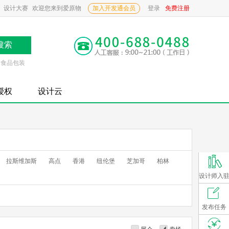
设计大赛
欢迎您来到爱原物
加入开发通会员
登录
免费注册
食品包装
P授权
设计云
拉斯维加斯
高点
香港
纽伦堡
芝加哥
柏林
设计师入
发布任务