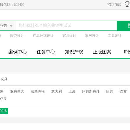
代码：665405
招商加盟
会报告
计
陶瓷设计
产品外观设计
家具设计
家居设计
工业设计
案例中心
任务中心
知识产权
正版图案
I
具玩具
黑
亚特兰大
法兰克福
意大利
上海
阿姆斯特丹
纽约
巴黎
尔良
2018