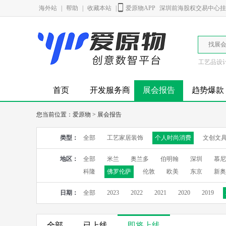
海外站
|
帮助
|
收藏本站
|
爱原物APP
深圳前海股权交易中心挂牌
找展
工艺品设
首页
开发服务商
展会报告
趋势爆款
您当前位置：
爱原物
>
展会报告
类型：
全部
工艺家居装饰
个人时尚消费
文创文
地区：
全部
米兰
奥兰多
伯明翰
深圳
慕尼
科隆
佛罗伦萨
伦敦
欧美
东京
新奥
日期：
全部
2023
2022
2021
2020
2019
全部
已上线
即将上线