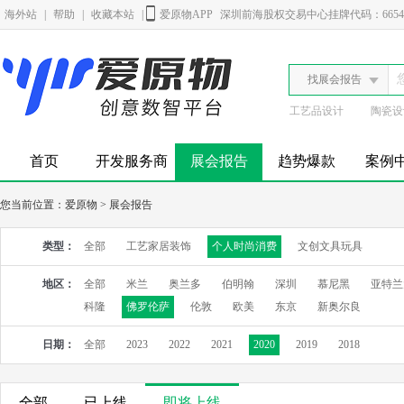
海外站
|
帮助
|
收藏本站
|
爱原物APP
深圳前海股权交易中心挂牌代码：6654
找展会报告
工艺品设计
陶瓷设
首页
开发服务商
展会报告
趋势爆款
案例
您当前位置：
爱原物
>
展会报告
类型：
全部
工艺家居装饰
个人时尚消费
文创文具玩具
地区：
全部
米兰
奥兰多
伯明翰
深圳
慕尼黑
亚特兰
科隆
佛罗伦萨
伦敦
欧美
东京
新奥尔良
日期：
全部
2023
2022
2021
2020
2019
2018
全部
已上线
即将上线