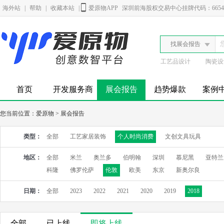
海外站
|
帮助
|
收藏本站
|
爱原物APP
深圳前海股权交易中心挂牌代码：6654
找展会报告
工艺品设计
陶瓷设
首页
开发服务商
展会报告
趋势爆款
案例
您当前位置：
爱原物
>
展会报告
类型：
全部
工艺家居装饰
个人时尚消费
文创文具玩具
地区：
全部
米兰
奥兰多
伯明翰
深圳
慕尼黑
亚特兰
科隆
佛罗伦萨
伦敦
欧美
东京
新奥尔良
日期：
全部
2023
2022
2021
2020
2019
2018
全部
已上线
即将上线