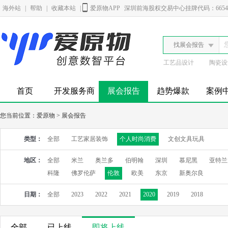
海外站
|
帮助
|
收藏本站
|
爱原物APP
深圳前海股权交易中心挂牌代码：6654
找展会报告
工艺品设计
陶瓷设
首页
开发服务商
展会报告
趋势爆款
案例
您当前位置：
爱原物
>
展会报告
类型：
全部
工艺家居装饰
个人时尚消费
文创文具玩具
地区：
全部
米兰
奥兰多
伯明翰
深圳
慕尼黑
亚特兰
科隆
佛罗伦萨
伦敦
欧美
东京
新奥尔良
日期：
全部
2023
2022
2021
2020
2019
2018
全部
已上线
即将上线