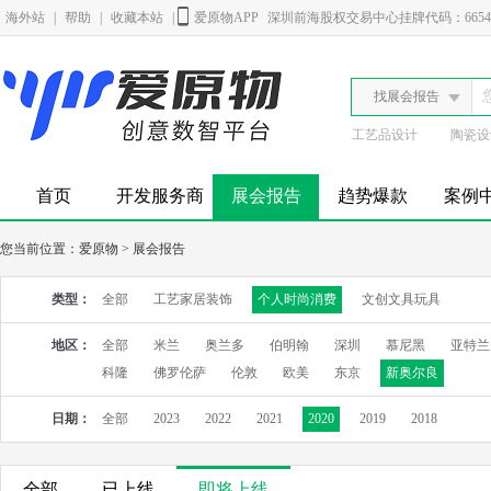
海外站
|
帮助
|
收藏本站
|
爱原物APP
深圳前海股权交易中心挂牌代码：6654
找展会报告
工艺品设计
陶瓷设
首页
开发服务商
展会报告
趋势爆款
案例
您当前位置：
爱原物
>
展会报告
类型：
全部
工艺家居装饰
个人时尚消费
文创文具玩具
地区：
全部
米兰
奥兰多
伯明翰
深圳
慕尼黑
亚特兰
科隆
佛罗伦萨
伦敦
欧美
东京
新奥尔良
日期：
全部
2023
2022
2021
2020
2019
2018
全部
已上线
即将上线