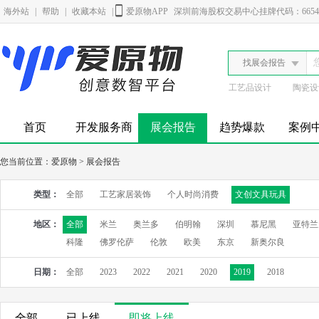
海外站
|
帮助
|
收藏本站
|
爱原物APP
深圳前海股权交易中心挂牌代码：6654
找展会报告
工艺品设计
陶瓷设
首页
开发服务商
展会报告
趋势爆款
案例
您当前位置：
爱原物
>
展会报告
类型：
全部
工艺家居装饰
个人时尚消费
文创文具玩具
地区：
全部
米兰
奥兰多
伯明翰
深圳
慕尼黑
亚特兰
科隆
佛罗伦萨
伦敦
欧美
东京
新奥尔良
日期：
全部
2023
2022
2021
2020
2019
2018
全部
已上线
即将上线