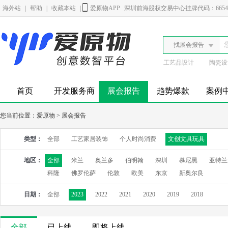
海外站
|
帮助
|
收藏本站
|
爱原物APP
深圳前海股权交易中心挂牌代码：6654
找展会报告
工艺品设计
陶瓷设
首页
开发服务商
展会报告
趋势爆款
案例
您当前位置：
爱原物
>
展会报告
类型：
全部
工艺家居装饰
个人时尚消费
文创文具玩具
地区：
全部
米兰
奥兰多
伯明翰
深圳
慕尼黑
亚特兰
科隆
佛罗伦萨
伦敦
欧美
东京
新奥尔良
日期：
全部
2023
2022
2021
2020
2019
2018
全部
已上线
即将上线