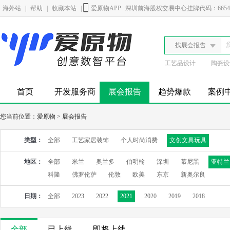
海外站
|
帮助
|
收藏本站
|
爱原物APP
深圳前海股权交易中心挂牌代码：6654
找展会报告
工艺品设计
陶瓷设
首页
开发服务商
展会报告
趋势爆款
案例
您当前位置：
爱原物
>
展会报告
类型：
全部
工艺家居装饰
个人时尚消费
文创文具玩具
地区：
全部
米兰
奥兰多
伯明翰
深圳
慕尼黑
亚特兰
科隆
佛罗伦萨
伦敦
欧美
东京
新奥尔良
日期：
全部
2023
2022
2021
2020
2019
2018
全部
已上线
即将上线