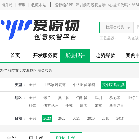
海外站
|
帮助
|
收藏本站
|
爱原物APP
深圳前海股权交易中心挂牌代码：6654
找展会报告
工艺品设计
陶瓷设
首页
开发服务商
展会报告
趋势爆款
案例
您当前位置：
爱原物
>
展会报告
类型：
全部
工艺家居装饰
个人时尚消费
文创文具玩具
地区：
全部
米兰
奥兰多
伯明翰
深圳
慕尼黑
亚特兰
科隆
佛罗伦萨
伦敦
欧美
东京
新奥尔良
日期：
全部
2023
2022
2021
2020
2019
2018
全部
已上线
即将上线