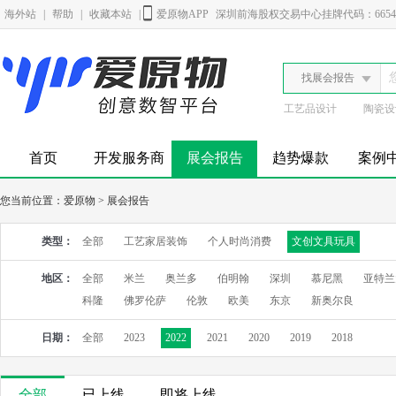
海外站
|
帮助
|
收藏本站
|
爱原物APP
深圳前海股权交易中心挂牌代码：6654
找展会报告
工艺品设计
陶瓷设
首页
开发服务商
展会报告
趋势爆款
案例
您当前位置：
爱原物
>
展会报告
类型：
全部
工艺家居装饰
个人时尚消费
文创文具玩具
地区：
全部
米兰
奥兰多
伯明翰
深圳
慕尼黑
亚特兰
科隆
佛罗伦萨
伦敦
欧美
东京
新奥尔良
日期：
全部
2023
2022
2021
2020
2019
2018
全部
已上线
即将上线