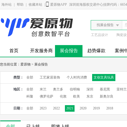
海外站
|
帮助
|
收藏本站
|
爱原物APP
深圳前海股权交易中心挂牌代码：6654
找展会报告
工艺品设计
陶瓷设
首页
开发服务商
展会报告
趋势爆款
案例
您当前位置：
爱原物
>
展会报告
类型：
全部
工艺家居装饰
个人时尚消费
文创文具玩具
地区：
全部
米兰
奥兰多
伯明翰
深圳
慕尼黑
亚特兰
科隆
佛罗伦萨
伦敦
欧美
东京
新奥尔良
日期：
全部
2023
2022
2021
2020
2019
2018
全部
已上线
即将上线