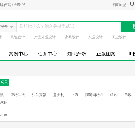
代码：665405
招商加盟
会报告
计
陶瓷设计
产品外观设计
家具设计
家居设计
工业设计
案例中心
任务中心
知识产权
正版图案
I
具玩具
黑
亚特兰大
法兰克福
意大利
上海
阿姆斯特丹
纽约
巴黎
尔良
2018