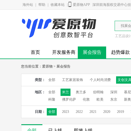
海外站
|
帮助
|
收藏本站
|
爱原物APP
深圳前海股权交易中心挂牌
找展
工艺品设
首页
开发服务商
展会报告
趋势爆款
您当前位置：
爱原物
>
展会报告
类型：
全部
工艺家居装饰
个人时尚消费
文创文
地区：
全部
米兰
奥兰多
伯明翰
深圳
慕尼
科隆
佛罗伦萨
伦敦
欧美
东京
新奥
日期：
全部
2023
2022
2021
2020
2019
全部
已上线
即将上线