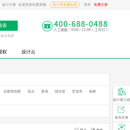
设计大赛
欢迎您来到爱原物
加入开发通会员
登录
免费注册
食品包装
P授权
设计云
拉斯维加斯
高点
香港
纽伦堡
芝加哥
柏林
设计师入
发布任务