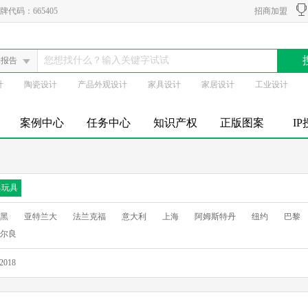
代码：665405
招商加盟
会报告
计
陶瓷设计
产品外观设计
家具设计
家居设计
工业设计
案例中心
任务中心
知识产权
正版图案
I
具玩具
黑
亚特兰大
法兰克福
意大利
上海
阿姆斯特丹
纽约
巴黎
尔良
2018