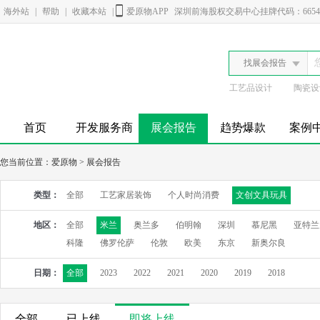
海外站
|
帮助
|
收藏本站
|
爱原物APP
深圳前海股权交易中心挂牌代码：6654
找展会报告
工艺品设计
陶瓷设
首页
开发服务商
展会报告
趋势爆款
案例
您当前位置：
爱原物
>
展会报告
类型：
全部
工艺家居装饰
个人时尚消费
文创文具玩具
地区：
全部
米兰
奥兰多
伯明翰
深圳
慕尼黑
亚特兰
科隆
佛罗伦萨
伦敦
欧美
东京
新奥尔良
日期：
全部
2023
2022
2021
2020
2019
2018
全部
已上线
即将上线